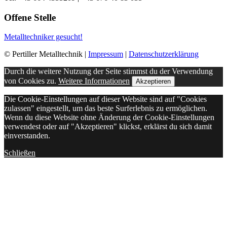
Offene Stelle
Metalltechniker gesucht!
© Pertiller Metalltechnik |
Impressum
|
Datenschutzerklärung
Durch die weitere Nutzung der Seite stimmst du der Verwendung
von Cookies zu.
Weitere Informationen
Akzeptieren
Die Cookie-Einstellungen auf dieser Website sind auf "Cookies
zulassen" eingestellt, um das beste Surferlebnis zu ermöglichen.
Wenn du diese Website ohne Änderung der Cookie-Einstellungen
verwendest oder auf "Akzeptieren" klickst, erklärst du sich damit
einverstanden.
Schließen