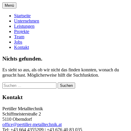
Springe
Menü
zum
Metalltechnik vom Feinsten
Pertiller Metalltechnik
Inhalt
Startseite
Unternehmen
Leistungen
Projekte
Team
Jobs
Kontakt
Nichts gefunden.
Es sieht so aus, als ob wir nicht das finden konnten, wonach du
gesucht hast. Möglicherweise hilft die Suchfunktion.
Suchen
nach:
Kontakt
Pertiller Metalltechnik
Schiffmeisterstraße 2
5110 Oberndorf
office@pertiller-metalltechnik.at
Tel: +43 664 4355209 | +43 676 40 83 035