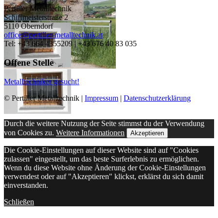
Pertiller Metalltechnik
Schiffmeisterstraße 2
5110 Oberndorf
office@pertiller-metalltechnik.at
Tel: +43 664 4355209 | +43 676 40 83 035
Offene Stelle
Metalltechniker gesucht!
© Pertiller Metalltechnik |
Impressum
|
Datenschutzerklärung
Durch die weitere Nutzung der Seite stimmst du der Verwendung
von Cookies zu.
Weitere Informationen
Akzeptieren
Die Cookie-Einstellungen auf dieser Website sind auf "Cookies
zulassen" eingestellt, um das beste Surferlebnis zu ermöglichen.
Wenn du diese Website ohne Änderung der Cookie-Einstellungen
verwendest oder auf "Akzeptieren" klickst, erklärst du sich damit
einverstanden.
Schließen