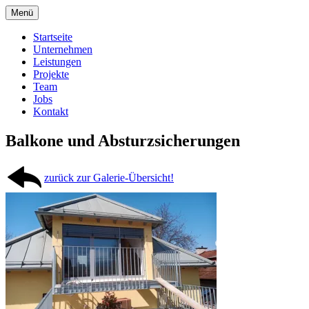
Springe
Menü
zum
Metalltechnik vom Feinsten
Pertiller Metalltechnik
Inhalt
Startseite
Unternehmen
Leistungen
Projekte
Team
Jobs
Kontakt
Balkone und Absturzsicherungen
zurück zur Galerie-Übersicht!