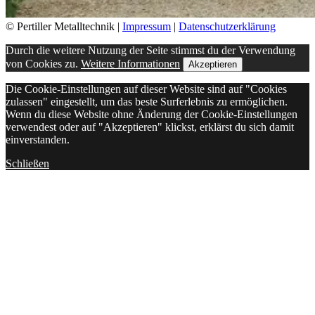
© Pertiller Metalltechnik |
Impressum
|
Datenschutzerklärung
Durch die weitere Nutzung der Seite stimmst du der Verwendung
von Cookies zu.
Weitere Informationen
Akzeptieren
Die Cookie-Einstellungen auf dieser Website sind auf "Cookies
zulassen" eingestellt, um das beste Surferlebnis zu ermöglichen.
Wenn du diese Website ohne Änderung der Cookie-Einstellungen
verwendest oder auf "Akzeptieren" klickst, erklärst du sich damit
einverstanden.
Schließen