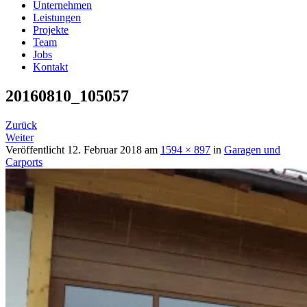
Unternehmen
Leistungen
Projekte
Team
Jobs
Kontakt
20160810_105057
Zurück
Weiter
Veröffentlicht
12. Februar 2018
am
1594 × 897
in
Garagen und
Carports