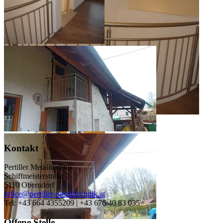
Kontakt
Pertiller Metalltechnik
Schiffmeisterstraße 2
5110 Oberndorf
office@pertiller-metalltechnik.at
Tel: +43 664 4355209 | +43 676 40 83 035
Offene Stelle