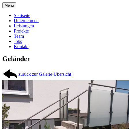
Springe
Menü
zum
Metalltechnik vom Feinsten
Pertiller Metalltechnik
Inhalt
Startseite
Unternehmen
Leistungen
Projekte
Team
Jobs
Kontakt
Geländer
zurück zur Galerie-Übersicht!